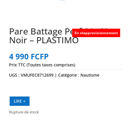
Pare Battage Perf 21×62
En réapprovisionnement
Noir – PLASTIMO
4 990
FCFP
Prix TTC (Toutes taxes comprises)
UGS :
VMUFEC8712699
Catégorie :
Nautisme
LIRE +
Rupture de stock