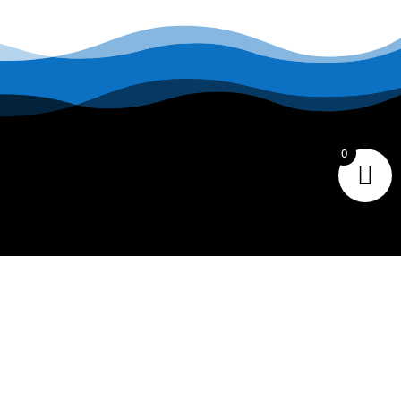
0
CONTACT
Tiare Market Fishing
BP 518 C
entre Commercial Manuiti
| 98730 BORA BORA
Polynésie Française
40.67.62.62
tiaremarketfishing@tiaremarket.fr