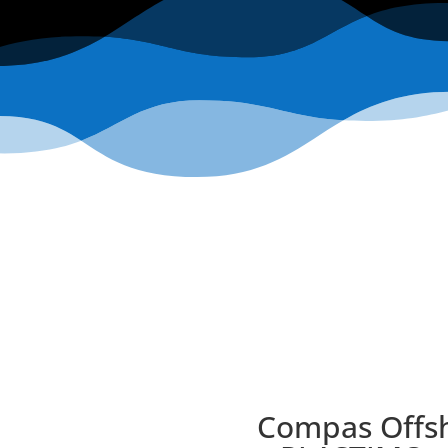
Compas Offsh