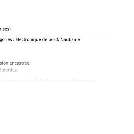
rises)
gories :
Électronique de bord
,
Nautisme
sion encastrée.
3 parties.
aux bateaux de pêche & navires professionnels.