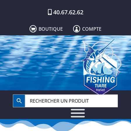
40.67.62.62
BOUTIQUE
COMPTE

