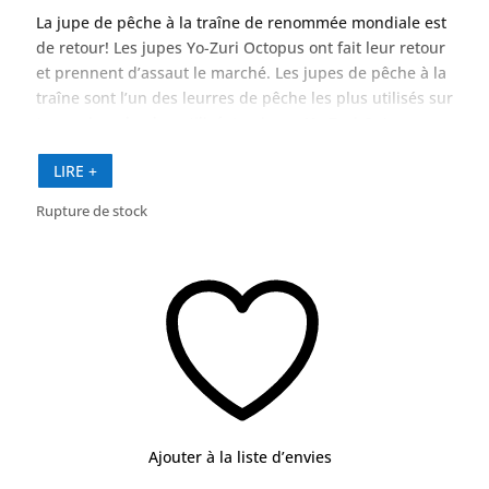
La jupe de pêche à la traîne de renommée mondiale est
de retour! Les jupes Yo-Zuri Octopus ont fait leur retour
et prennent d’assaut le marché. Les jupes de pêche à la
traîne sont l’un des leurres de pêche les plus utilisés sur
terre, sinon le plus utilisé. Les jupes Yo-Zuri Octopus
sont fabriquées à partir d’un matériau vinyle exclusif
LIRE +
qui est particulièrement doux, mais extrêmement
résistant. Disponible en 25 motifs de couleurs et
Rupture de stock
finitions, allant du rose saumon, de la lueur et du noir
aurora aux favoris offshore comme le bleu / blanc et le
rouge / noir. Prenez une jupe pieuvre Yo-Zuri pour voir
et sentir la différence aujourd’hui !!!
Ajouter à la liste d’envies