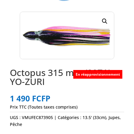
Octopus 315 mm (297A) –
En réapprovisionnement
YO-ZURI
1 490
FCFP
Prix TTC (Toutes taxes comprises)
UGS :
VMUFEC873905
Catégories :
13.5' (33cm)
,
Jupes
,
Pêche