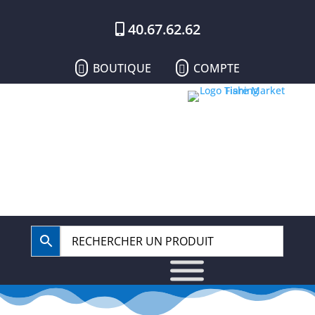
40.67.62.62
BOUTIQUE
COMPTE

