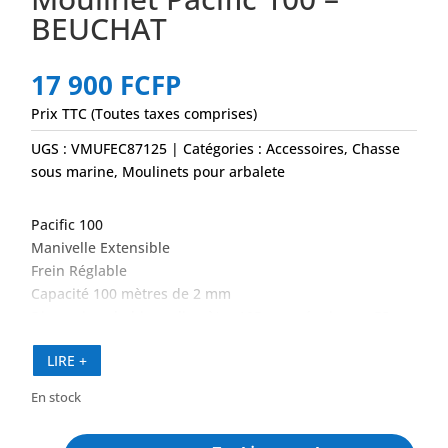
BEUCHAT
17 900
FCFP
Prix TTC (Toutes taxes comprises)
UGS :
VMUFEC87125
Catégories :
Accessoires
,
Chasse
sous marine
,
Moulinets pour arbalete
Pacific 100
Manivelle Extensible
Frein Réglable
Capacité 100 mètres de 2 mm
Dimensions bobine : diamètre 105 mm ; épaisseur 53
mm
LIRE +
En stock
quantité