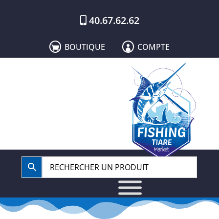
40.67.62.62
BOUTIQUE
COMPTE

