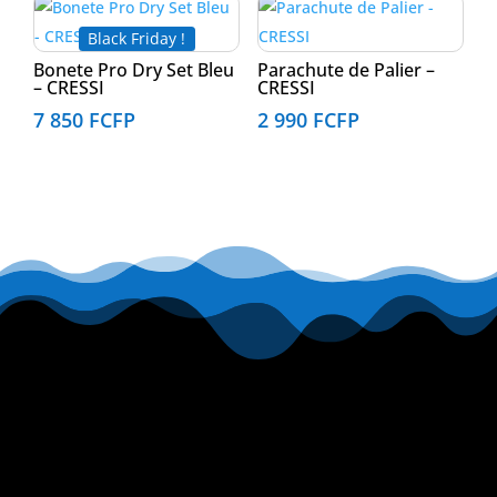
Black Friday !
Bonete Pro Dry Set Bleu
Parachute de Palier –
– CRESSI
CRESSI
7 850
FCFP
2 990
FCFP