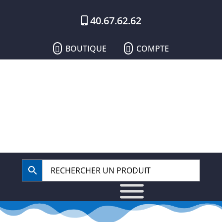
40.67.62.62
BOUTIQUE
COMPTE

