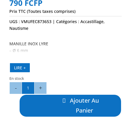
790
FCFP
Prix TTC (Toutes taxes comprises)
UGS :
VMUFEC873653
Catégories :
Accastillage
,
Nautisme
MANILLE INOX LYRE
– Ø 6 mm
LIRE +
En stock
quantité
de
Manille
Ajouter Au
Inox
Panier
Lyre
Ø
6