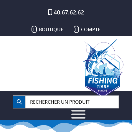
40.67.62.62
BOUTIQUE
COMPTE

