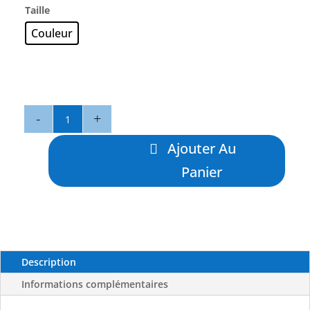
Taille
Couleur
quantité
de
Keeling
Ajouter Au
Pop
Panier
120
-
OCEAN
LEGACY
Description
Informations complémentaires