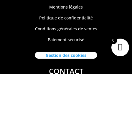
Mentions légales
Politique de confidentialité
Conditions générales de ventes
Paiement sécurisé
0
Gestion des cookies
CONTACT
Tiare Market Fishing
BP 518 C
entre Commercial Manuiti
| 98730 BORA BORA
Polynésie Française
40.67.62.62
tiaremarketfishing@tiaremarket.fr