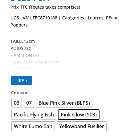
Prix TTC (Toutes taxes comprises)
UGS :
VMUFEC8710188
Catégories :
Leurres
,
Pêche
,
Poppers
TAILLE12cm
POIDS33g
HAMECON1/0
LIVRE AVEC HAMECONS
LIRE +
Couleur
03
07
Blue Pink Silver (BLPS)
Pacific Flying Fish
Pink Glow (S03)
White Lumo Bait
Yellowband Fusilier