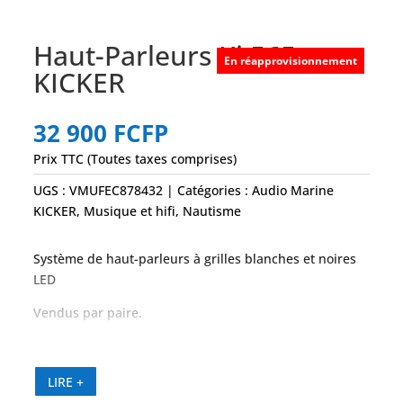
Haut-Parleurs Ki 565 –
En réapprovisionnement
KICKER
32 900
FCFP
Prix TTC (Toutes taxes comprises)
UGS :
VMUFEC878432
Catégories :
Audio Marine
KICKER
,
Musique et hifi
,
Nautisme
Système de haut-parleurs à grilles blanches et noires
LED
Vendus par paire.
Puissance RMS recommandée de l’amplificateur :
150W
LIRE +
Grilles avec système LED.