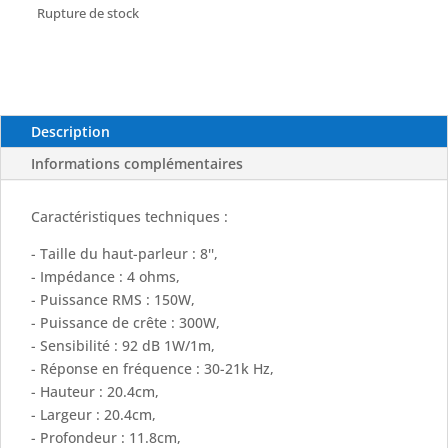
Bobine acoustique de 4 ohms.
Rupture de stock
Tweeter d’un pouce.
Woofer en polypropylène résistant aux UV.
Matériel de montage en acier inoxydable 316L inclus.
Répond aux normes concernant l’exposition aux UV et
au sel/brouillard.
Description
Grilles blanches et noires incluses.
Informations complémentaires
Caractéristiques techniques :
- Taille du haut-parleur : 8'',
- Impédance : 4 ohms,
- Puissance RMS : 150W,
- Puissance de crête : 300W,
- Sensibilité : 92 dB 1W/1m,
- Réponse en fréquence : 30-21k Hz,
- Hauteur : 20.4cm,
- Largeur : 20.4cm,
- Profondeur : 11.8cm,