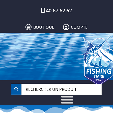
40.67.62.62
BOUTIQUE
COMPTE

