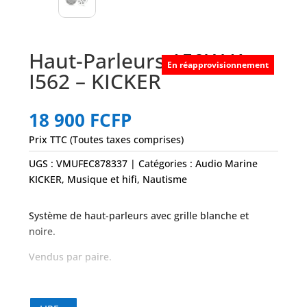
Haut-Parleurs 150W K
En réapprovisionnement
I562 – KICKER
18 900
FCFP
Prix TTC (Toutes taxes comprises)
UGS :
VMUFEC878337
Catégories :
Audio Marine
KICKER
,
Musique et hifi
,
Nautisme
Système de haut-parleurs avec grille blanche et
noire.
Vendus par paire.
Puissance RMS recommandée de l’amplificateur :
50W