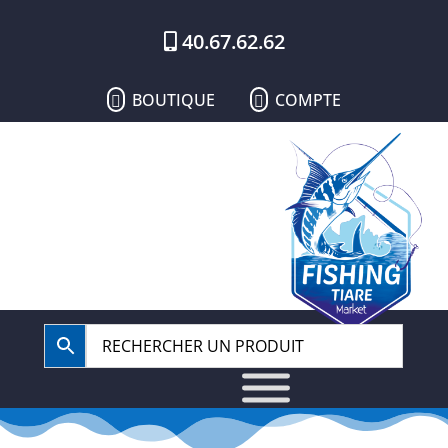
40.67.62.62
BOUTIQUE
COMPTE

