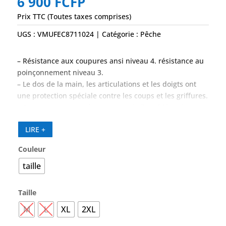
6 900
FCFP
Prix TTC (Toutes taxes comprises)
UGS :
VMUFEC8711024
Catégorie :
Pêche
– Résistance aux coupures ansi niveau 4. résistance au
poinçonnement niveau 3.
– Le dos de la main, les articulations et les doigts ont
une protection spéciale contre les coups et les griffures.
– Paume avec un revêtement en nitrile sablé, qui
améliore la préhension dans les conditions humides ou
LIRE +
grasses.
Couleur
taille
Taille
M
L
XL
2XL