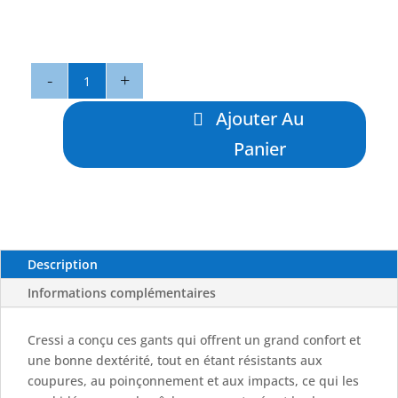
quantité
de
Gants
Ajouter Au
Hex
Panier
-
CRESSI
Description
Informations complémentaires
Cressi a conçu ces gants qui offrent un grand confort et
une bonne dextérité, tout en étant résistants aux
coupures, au poinçonnement et aux impacts, ce qui les