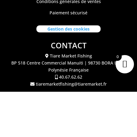
Conditions générales de ventes
Paiement sécurisé
Gestion des cookies
CONTACT
Tiare Market Fishing
0
BP 518 C
entre Commercial Manuiti
| 98730 BORA BORA
Polynésie Française
40.67.62.62
tiaremarketfishing@tiaremarket.fr
©2026 Tiare Market Fishing | Site réalisé par
l'agence
Crea Passion Tahiti