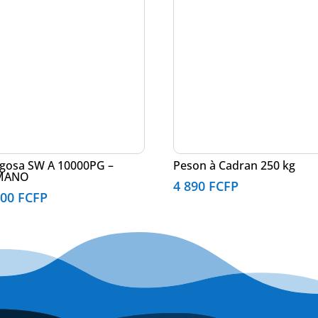
gosa SW A 10000PG –
Peson à Cadran 250 kg
MANO
4 890
FCFP
900
FCFP