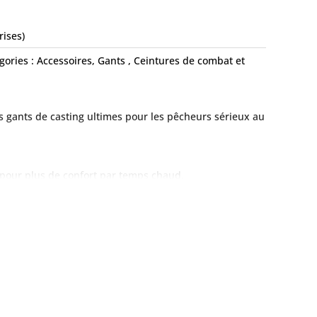
rises)
gories :
Accessoires
,
Gants , Ceintures de combat et
 gants de casting ultimes pour les pêcheurs sérieux au
pour plus de confort par temps chaud.
ides tout autour pour une durabilité ultime.
 une résistance accrue à l’usure.
de coulée.
 supplémentaires intégrés dans la paume.
e.