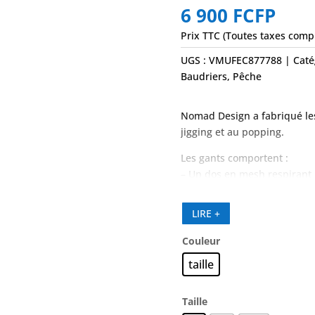
6 900
FCFP
Prix TTC (Toutes taxes comp
UGS :
VMUFEC877788
Caté
Baudriers
,
Pêche
Nomad Design a fabriqué les
jigging et au popping.
Les gants comportent :
– Un dos en mesh respirant 
– Coutures doubles super sol
– Cuir de haute qualité pour
LIRE +
– Cuir renforcé sur le doigt 
– Coussinets antidérapants
Couleur
– Fixation Velcro super solid
taille
Taille