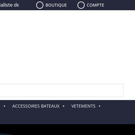
ste de la pêche, le plus grand choix de leurres, de cannes,
BOUTIQUE
COMPTE
E
ACCESSOIRES BATEAUX
VETEMENTS