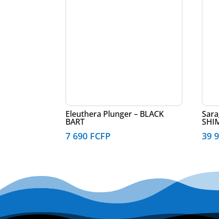
Eleuthera Plunger – BLACK
Sara
BART
SHI
7 690
FCFP
39 