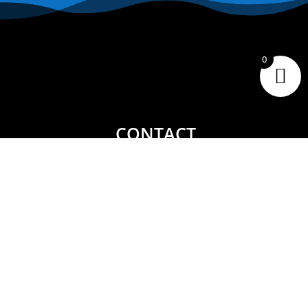
0
CONTACT
Tiare Market Fishing
BP 518 C
entre Commercial Manuiti
| 98730 BORA BORA
Polynésie Française
40.67.62.62
tiaremarketfishing@tiaremarket.fr