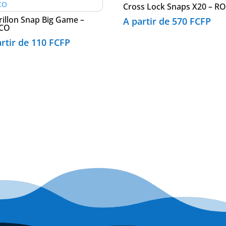
Cross Lock Snaps X20 – R
illon Snap Big Game –
A partir de
570
FCFP
CO
artir de
110
FCFP