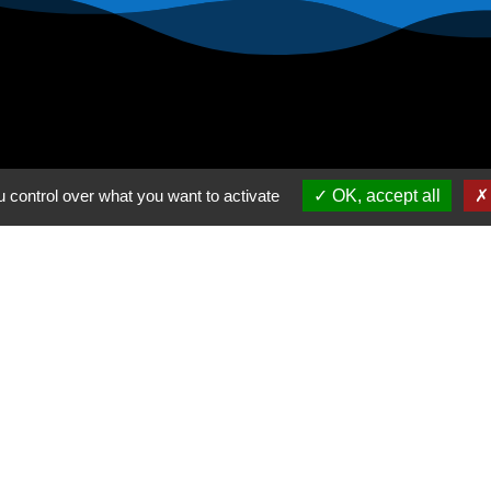
 control over what you want to activate
OK, accept all
INFORMATIONS
Nous contacter
Mentions légales
Politique de confidentialité
Conditions générales de ventes
Paiement sécurisé
Gestion des cookies