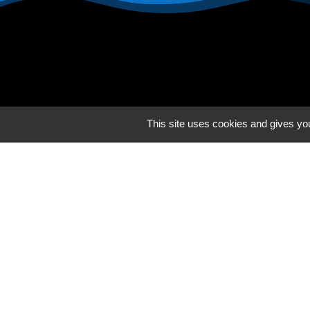
This site uses cookies and gives you
MA BOUTIQUE
Mon compte
La boutique en ligne
Mon panier