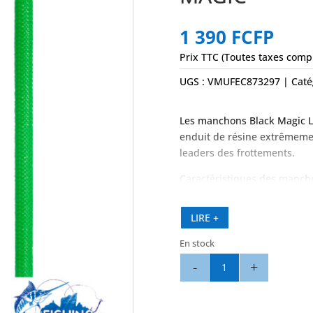
1 390
FCFP
Prix TTC (Toutes taxes comp
UGS :
VMUFEC873297
Caté
Les manchons Black Magic L
enduit de résine extrêmemen
leaders des frottements.
Caractéristiques des manch
Manchons en polyester tissé
LIRE +
Offre une protection à vos d
Livré dans un paquet pratiq
En stock
Taille adaptée : 200 lb à 300
quantité
de
Gaine
de