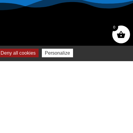
0
Deny all cookies
Personalize
CONTACT
Tiare Market Fishing
BP 518 C
entre Commercial Manuiti
| 98730 BORA BORA
Polynésie Française
40.67.62.62
tiaremarketfishing@tiaremarket.fr