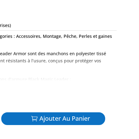
rises)
gories :
Accessoires
,
Montage
,
Pêche
,
Perles et gaines
eader Armor sont des manchons en polyester tissé
t résistants à l’usure, conçus pour protéger vos
ons d’armure Black Magic Leader :
 enduit de résine extrêmement résistants à l’usure
irigeants contre les frottements
ue de 20 pièces
 lb
Ajouter Au Panier