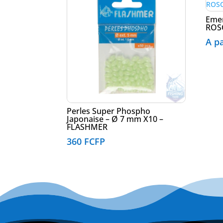
Emer
ROS
A p
Perles Super Phospho
Japonaise – Ø 7 mm X10 –
FLASHMER
360
FCFP