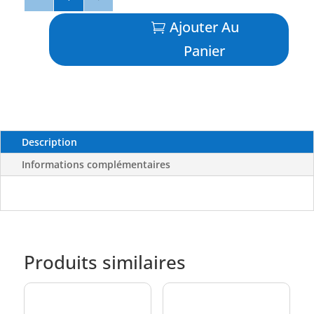
de
Fusibles
Ajouter Au
(x5)
Panier
-
GOLDENSHIP
Description
Informations complémentaires
Produits similaires