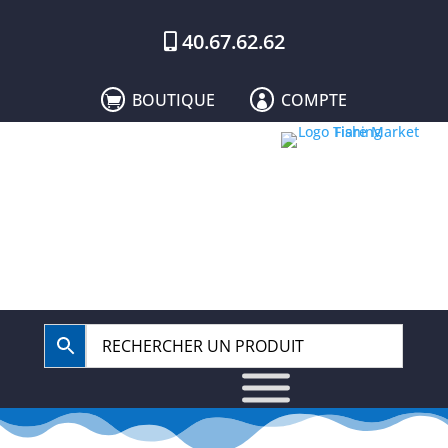
40.67.62.62
BOUTIQUE
COMPTE

