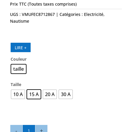
Prix TTC (Toutes taxes comprises)
UGS :
VMUFEC8712867
Catégories :
Electricité
,
Nautisme
LIRE +
Couleur
taille
Taille
10 A
15 A
20 A
30 A
quantité