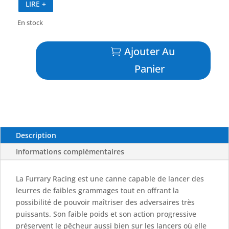
LIRE +
En stock
quantité
Ajouter Au
de
Furrary
Panier
Racing
80
lb
-
TENRYU
Description
Informations complémentaires
La Furrary Racing est une canne capable de lancer des
leurres de faibles grammages tout en offrant la
possibilité de pouvoir maîtriser des adversaires très
puissants. Son faible poids et son action progressive
préservent le pêcheur aussi bien sur les lancers où elle