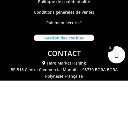
Politique de confidentialité
Conditions générales de ventes
Paiement sécurisé
Gestion des cookies
0
CONTACT
Tiare Market Fishing
BP 518 C
entre Commercial Manuiti
| 98730 BORA BORA
Polynésie Française
40.67.62.62
tiaremarketfishing@tiaremarket.fr
©2026 Tiare Market Fishing | Site réalisé par