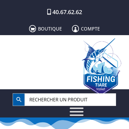
40.67.62.62
BOUTIQUE
COMPTE

