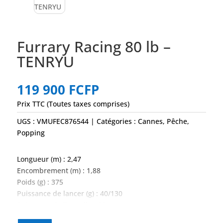
Furrary Racing 80 lb –
TENRYU
119 900
FCFP
Prix TTC (Toutes taxes comprises)
UGS :
VMUFEC876544
Catégories :
Cannes
,
Pêche
,
Popping
Longueur (m) : 2,47
Encombrement (m) : 1,88
Poids (g) : 375
Puissance de lancer (g) : 40/130
Puissance de ligne (lb) : 80
Couleur : rouge