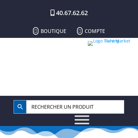
40.67.62.62
BOUTIQUE
COMPTE

