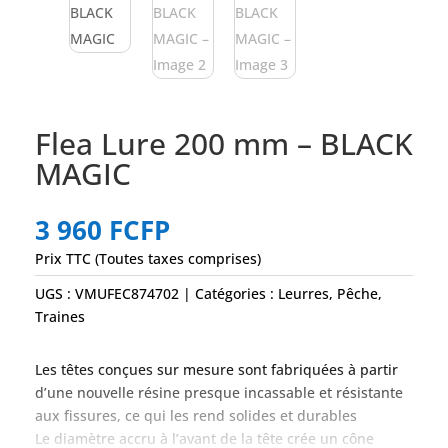
Flea Lure 200 mm – BLACK
MAGIC
3 960
FCFP
Prix TTC (Toutes taxes comprises)
UGS :
VMUFEC874702
Catégories :
Leurres
,
Pêche
,
Traines
Les têtes conçues sur mesure sont fabriquées à partir
d’une nouvelle résine presque incassable et résistante
aux fissures, ce qui les rend solides et durables
Le diamètre accru à l’avant de la tête crée un cône