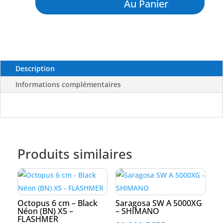
Au Panier
200
mm
-
BLACK
MAGIC
Description
Informations complémentaires
Produits similaires
Octopus 6 cm – Black
Saragosa SW A 5000XG
Néon (BN) X5 –
– SHIMANO
FLASHMER