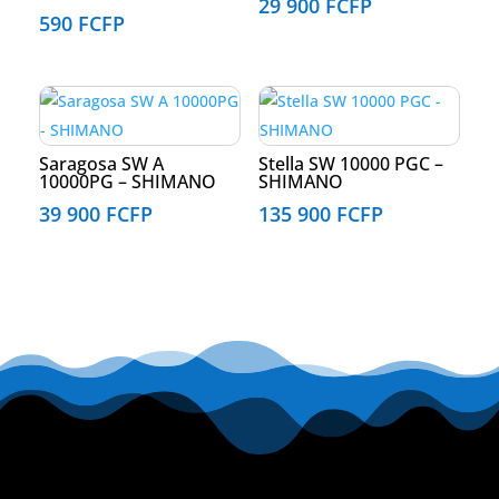
29 900
FCFP
590
FCFP
Saragosa SW A
Stella SW 10000 PGC –
10000PG – SHIMANO
SHIMANO
39 900
FCFP
135 900
FCFP