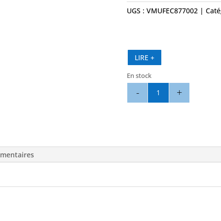
UGS :
VMUFEC877002
Caté
LIRE +
En stock
quantité
de
Feux
Navigation
Simple
Vert
émentaires