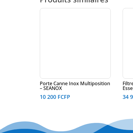
Porte Canne Inox Multiposition
Filt
– SEANOX
Ess
10 200
FCFP
34 