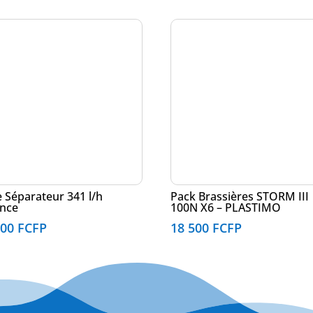
re Séparateur 341 l/h
Pack Brassières STORM III
ence
100N X6 – PLASTIMO
900
FCFP
18 500
FCFP