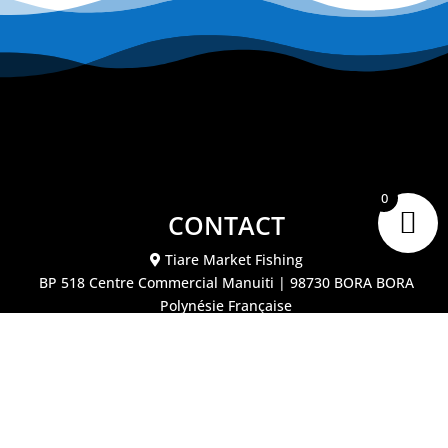
0
CONTACT
Tiare Market Fishing
BP 518 C
entre Commercial Manuiti
| 98730 BORA BORA
Polynésie Française
40.67.62.62
tiaremarketfishing@tiaremarket.fr