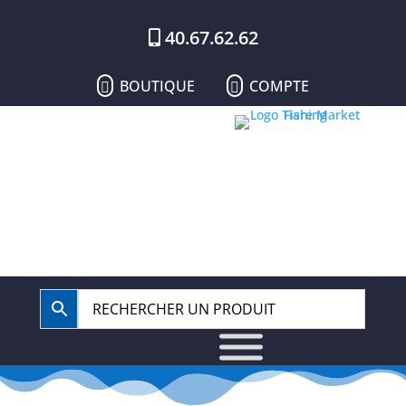
40.67.62.62
BOUTIQUE
COMPTE

