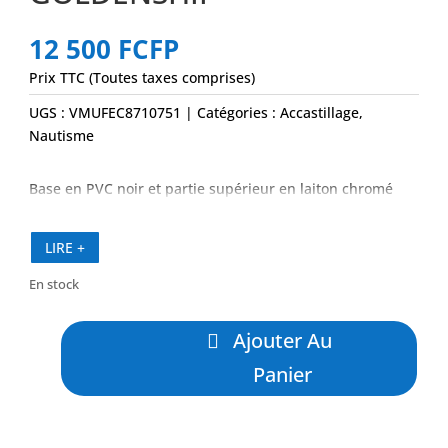
12 500
FCFP
Prix TTC (Toutes taxes comprises)
UGS :
VMUFEC8710751
Catégories :
Accastillage
,
Nautisme
Base en PVC noir et partie supérieur en laiton chromé
LIRE +
En stock
quantité
Ajouter Au
de
Feu
Panier
Bi-
Color
Perko