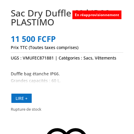
Sac Dry Duffle 60 l IP66 –
En réapprovisionnement
PLASTIMO
11 500
FCFP
Prix TTC (Toutes taxes comprises)
UGS :
VMUFEC871881
Catégories :
Sacs
,
Vêtements
Duffle bag étanche IP66.
Grandes capacités : 60 L.
LIRE +
Rupture de stock