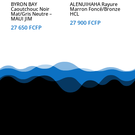
BYRON BAY
ALENUIHAHA Rayure
Caoutchouc Noir
Marron Foncé/Bronze
Mat/Gris Neutre –
HCL
MAUI JIM
27 900
FCFP
27 650
FCFP