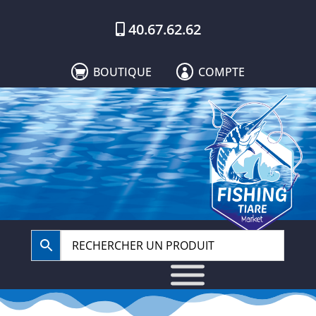
40.67.62.62
BOUTIQUE
COMPTE

