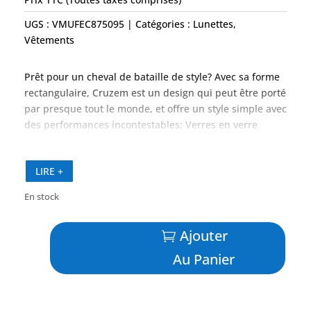
UGS :
VMUFEC875095
Catégories :
Lunettes
,
Vêtements
Prêt pour un cheval de bataille de style? Avec sa forme
rectangulaire, Cruzem est un design qui peut être porté
par presque tout le monde, et offre un style simple avec
des performances incontestables; Verres en verre
SuperThin pour une optique supérieure, monture en
nylon léger, plaquettes de nez intégrées pour la
LIRE +
stabilité et charnières à ressort pour le confort. Sans
parler de sa disponibilité prête à l’emploi dans deux de
En stock
nos couleurs de miroir de mode les plus populaires;
HAWAII LAVA ™ et Blue Hawaii.
quantité
Ajouter
de
CRUZEM
Au Panier
Bleu
Foncé
Translucide