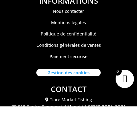
INFORMATIONS
Nous contacter
Mentions légales
Politique de confidentialité
Conditions générales de ventes
Paiement sécurisé
0
Gestion des cookies
CONTACT
Tiare Market Fishing
BP 518 C
entre Commercial Manuiti
| 98730 BORA BORA
Polynésie Française
40.67.62.62
tiaremarketfishing@tiaremarket.fr