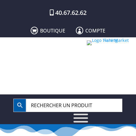
40.67.62.62
BOUTIQUE
COMPTE

