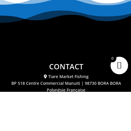
0
CONTACT
Tiare Market Fishing
BP 518 C
entre Commercial Manuiti
| 98730 BORA BORA
Polynésie Française
40.67.62.62
tiaremarketfishing@tiaremarket.fr