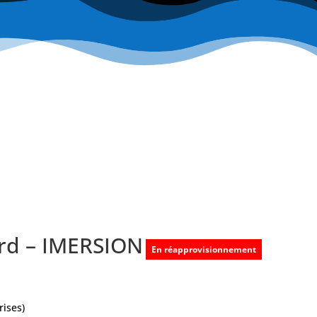
rd – IMERSION
En réapprovisionnement
rises)