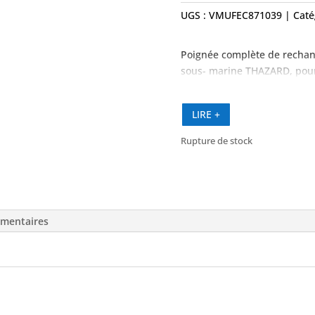
UGS :
VMUFEC871039
Caté
Poignée complète de rechan
sous- marine THAZARD, pou
LIRE +
Rupture de stock
émentaires