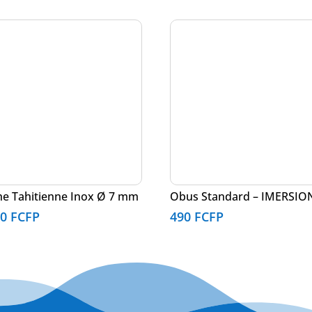
he Tahitienne Inox Ø 7 mm
Obus Standard – IMERSIO
40
FCFP
490
FCFP