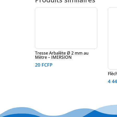
Tresse Arbalète Ø 2 mm au
Mètre – IMERSION
20
FCFP
Flèc
4 4