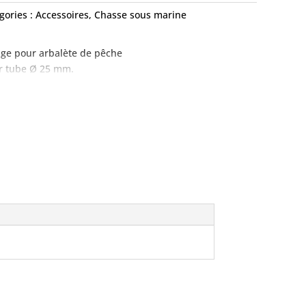
gories :
Accessoires
,
Chasse sous marine
ge pour arbalète de pêche
r tube Ø 25 mm.