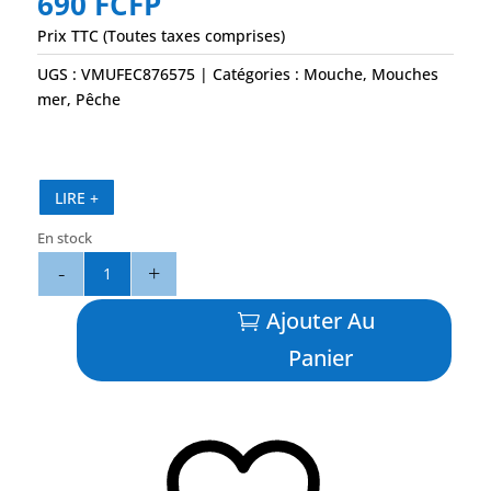
690
FCFP
Prix TTC (Toutes taxes comprises)
UGS :
VMUFEC876575
Catégories :
Mouche
,
Mouches
mer
,
Pêche
LIRE +
En stock
quantité
de
Crabe
Ajouter Au
21H4
Panier