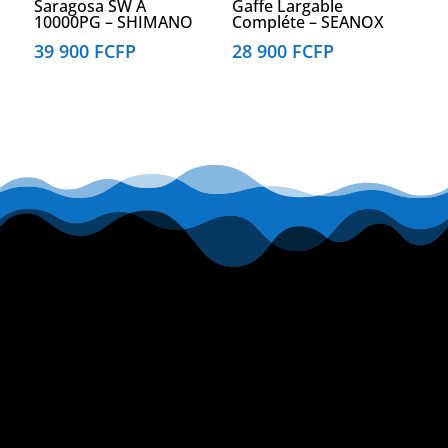
Saragosa SW A
Gaffe Largable
10000PG – SHIMANO
Compléte – SEANOX
39 900
FCFP
28 900
FCFP