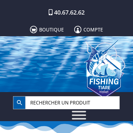
40.67.62.62
BOUTIQUE
COMPTE

