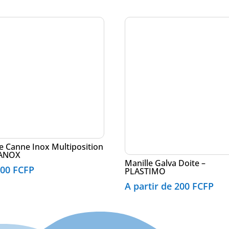
e Canne Inox Multiposition
EANOX
Manille Galva Doite –
200
FCFP
PLASTIMO
A partir de
200
FCFP