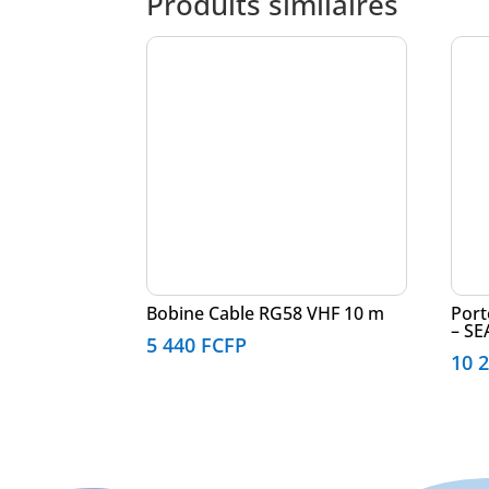
Produits similaires
Bobine Cable RG58 VHF 10 m
Port
– S
5 440
FCFP
10 