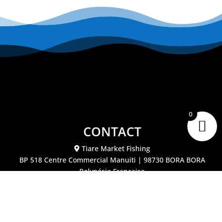
0
CONTACT
Tiare Market Fishing
BP 518 C
entre Commercial Manuiti
| 98730 BORA BORA
Polynésie Française
40.67.62.62
tiaremarketfishing@tiaremarket.fr