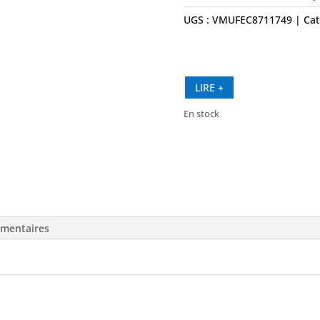
UGS :
VMUFEC8711749
Cat
LIRE +
En stock
quantité
de
Contacteur
de
Niveau
-
émentaires
SEAFLO