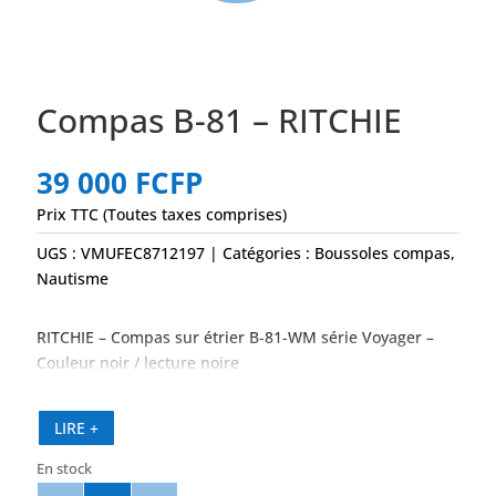
Compas B-81 – RITCHIE
39 000
FCFP
Prix TTC (Toutes taxes comprises)
UGS :
VMUFEC8712197
Catégories :
Boussoles compas
,
Nautisme
RITCHIE – Compas sur étrier B-81-WM série Voyager –
Couleur noir / lecture noire
LIRE +
En stock
quantité