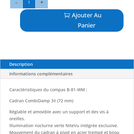
de
Compas
Ajouter Au
B-
Panier
81
-
RITCHIE
Description
Informations complémentaires
Caractéristiques du compas B-81-WM ;
Cadran CombiDamp 3◊ (72 mm)
Réglable et amovible avec un support et des vis à
oreilles.
Illumination nocturne verte NiteVu intégrée exclusive.
Mouvement du cadran à pivot en acier trempé et bijou