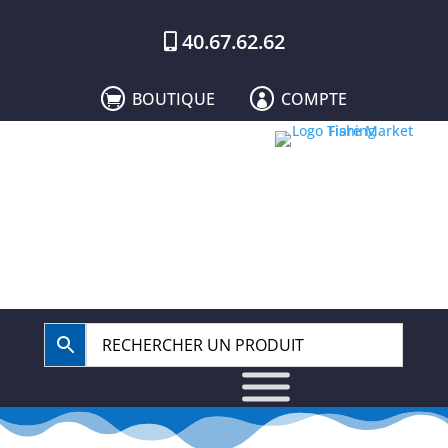
40.67.62.62
BOUTIQUE
COMPTE

