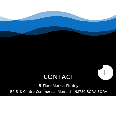
0
CONTACT
Tiare Market Fishing
BP 518 C
entre Commercial Manuiti
| 98730 BORA BORA
Polynésie Française
40.67.62.62
tiaremarketfishing@tiaremarket.fr