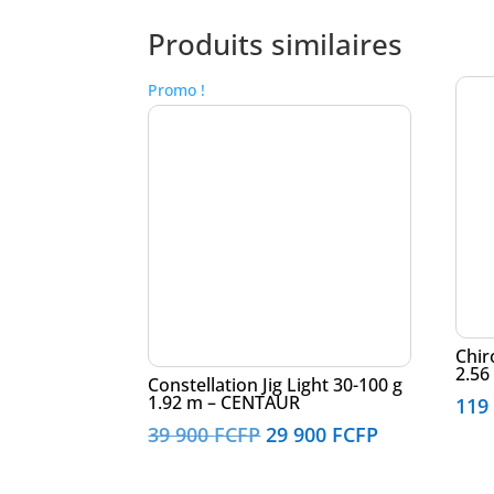
Produits similaires
Promo !
Chir
2.56
Constellation Jig Light 30-100 g
1.92 m – CENTAUR
119
Le
Le
39 900
FCFP
29 900
FCFP
prix
prix
initial
actuel