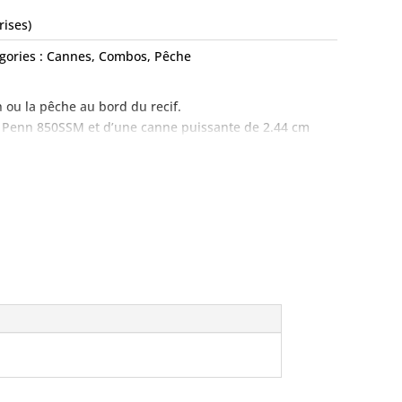
rises)
gories :
Cannes
,
Combos
,
Pêche
 ou la pêche au bord du recif.
t Penn 850SSM et d’une canne puissante de 2.44 cm