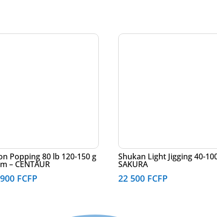
on Popping 80 lb 120-150 g
Shukan Light Jigging 40-100
 m – CENTAUR
SAKURA
 900
FCFP
22 500
FCFP