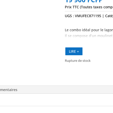
Prix TTC (Toutes taxes comp
UGS :
VMUFEC871195
Caté
Le combo idéal pour le lagon
Il se compose d’un mouline
LIRE +
Rupture de stock
émentaires