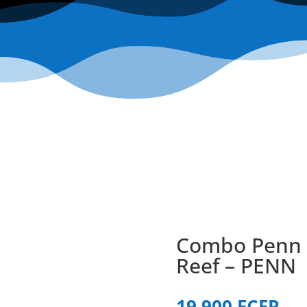
Combo Penn 
Reef – PENN
19 900
FCFP