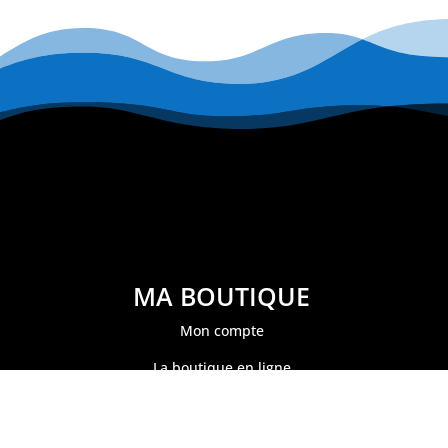
était :
est :
39
29
900 FCFP.
900 FCFP.
MA BOUTIQUE
Mon compte
La boutique en ligne
Mon panier