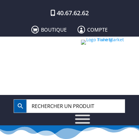
40.67.62.62
BOUTIQUE
COMPTE

