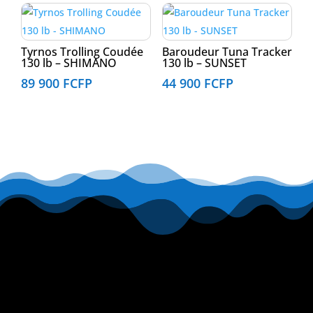
Tyrnos Trolling Coudée
Baroudeur Tuna Tracker
130 lb – SHIMANO
130 lb – SUNSET
89 900
FCFP
44 900
FCFP