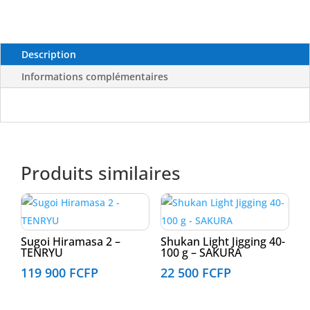
-
80lbs-
KRISTAL
FISHING
Description
Informations complémentaires
Produits similaires
Sugoi Hiramasa 2 –
Shukan Light Jigging 40-
TENRYU
100 g – SAKURA
119 900
FCFP
22 500
FCFP