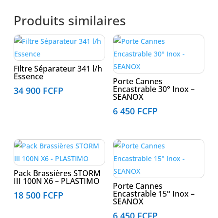
Produits similaires
Filtre Séparateur 341 l/h
Essence
Porte Cannes
Encastrable 30° Inox –
34 900
FCFP
SEANOX
6 450
FCFP
Pack Brassières STORM
III 100N X6 – PLASTIMO
Porte Cannes
Encastrable 15° Inox –
18 500
FCFP
SEANOX
6 450
FCFP