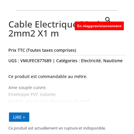
Cable Electrique Marine
En réapprovisionnement
2mm2 X1 m
Prix TTC (Toutes taxes comprises)
UGS :
VMUFEC877689
Catégories :
Electricité
,
Nautisme
Ce produit est commandable au métre.
Ame souple cuivre.
Enveloppe PVC isolante.
Destiné aux liaisons électriques de bord.
Bonne résistance aux vibrations, chaleurs, huiles.
LIRE +
Ce produit est actuellement en rupture et indisponible.