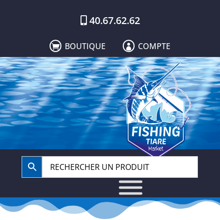
40.67.62.62
BOUTIQUE
COMPTE

