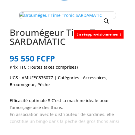
Broumégeur Time Tronic
En réapprovisionnement
SARDAMATIC
95 550
FCFP
Prix TTC (Toutes taxes comprises)
UGS :
VMUFEC876077
Catégories :
Accessoires
,
Broumegeur
,
Pêche
Efficacité optimale !! C’est la machine idéale pour
l’amorçage aisé des thons.
En association avec le distributeur de sardines, elle
constitue un bingo dans la pêche des gros thons ainsi
que dans la peche en dérive de nuit pour l’espadon.