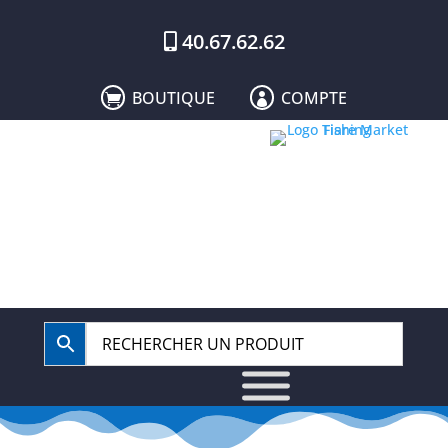
40.67.62.62
BOUTIQUE
COMPTE

