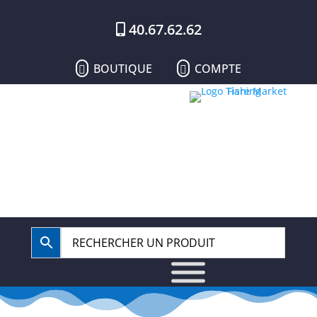
40.67.62.62
BOUTIQUE
COMPTE

