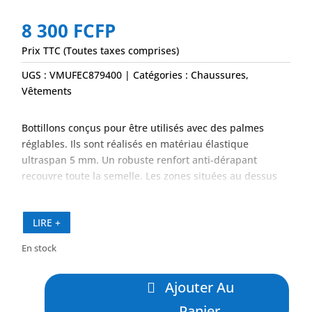
8 300
FCFP
Prix TTC (Toutes taxes comprises)
UGS :
VMUFEC879400
Catégories :
Chaussures
,
Vêtements
Bottillons conçus pour être utilisés avec des palmes
réglables. Ils sont réalisés en matériau élastique
ultraspan 5 mm. Un robuste renfort anti-dérapant
recouvre toute la semelle. Les zones situées au dessus
du pied et au talon sont doublées par un revêtement
anti-usure.
LIRE +
En stock
quantité
Ajouter Au
de
Bottillons
Panier