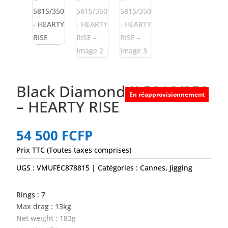
Black Diamond II 581S/350
En réapprovisionnement
– HEARTY RISE
54 500
FCFP
Prix TTC (Toutes taxes comprises)
UGS :
VMUFEC878815
Catégories :
Cannes
,
Jigging
Rings : 7
Max drag : 13kg
Net weight : 183g