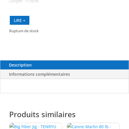
Length : 174cm
Line-WT : PE 5.0 max
Pieces : 1
LIRE +
Transport length : 174cm
Casting weight : max 350 g
Rupture de stock
Reel seat : Fuji
Reel seat postion : 48,0 cm
Guides : Fuji KR SiC
Description
Informations complémentaires
Produits similaires