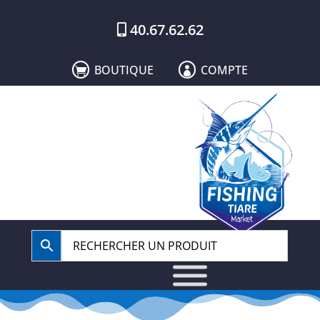
40.67.62.62
BOUTIQUE
COMPTE

