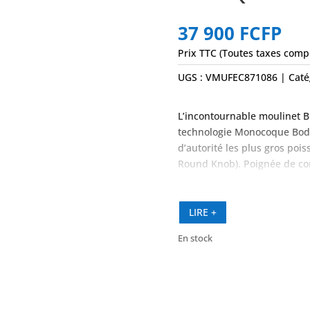
37 900
FCFP
Prix TTC (Toutes taxes comp
UGS :
VMUFEC871086
Caté
L’incontournable moulinet BG
technologie Monocoque Body,
d’autorité les plus gros po
Round Knob). Poignée de co
ATD de dernière génération 
la perfection.
LIRE +
En stock
quantité
de
BG