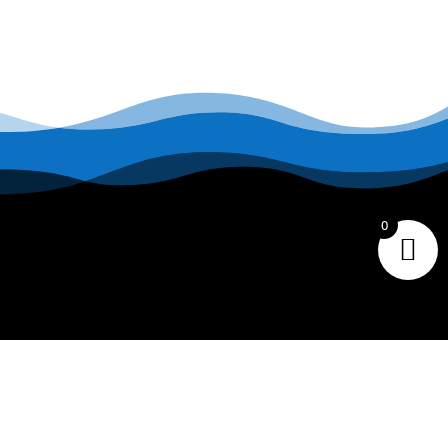
0
CONTACT
Tiare Market Fishing
BP 518 C
entre Commercial Manuiti
| 98730 BORA BORA
Polynésie Française