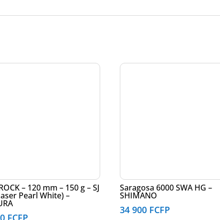
ROCK – 120 mm – 150 g – SJ
Saragosa 6000 SWA HG –
Laser Pearl White) –
SHIMANO
URA
34 900
FCFP
90
FCFP