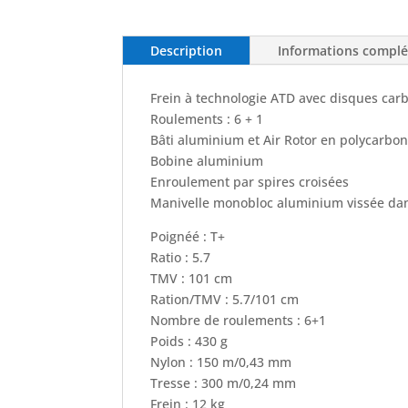
Description
Informations compl
Frein à technologie ATD avec disques car
Roulements : 6 + 1
Bâti aluminium et Air Rotor en polycarbo
Bobine aluminium
Enroulement par spires croisées
Manivelle monobloc aluminium vissée dan
Poignéé : T+
Ratio : 5.7
TMV : 101 cm
Ration/TMV : 5.7/101 cm
Nombre de roulements : 6+1
Poids : 430 g
Nylon : 150 m/0,43 mm
Tresse : 300 m/0,24 mm
Frein : 12 kg