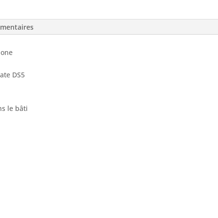
MQ
ARK
6000
émentaires
-
DAIWA
bone
nate DS5
s le bâti