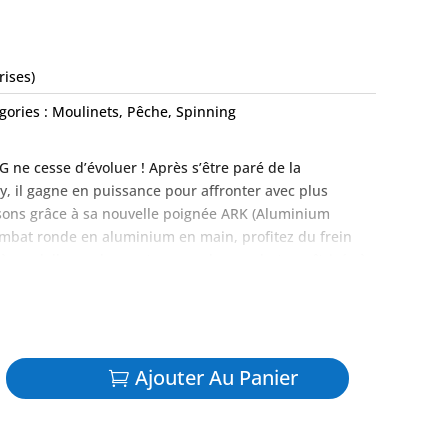
rises)
gories :
Moulinets
,
Pêche
,
Spinning
 ne cesse d’évoluer ! Après s’être paré de la
 il gagne en puissance pour affronter avec plus
issons grâce à sa nouvelle poignée ARK (Aluminium
mbat ronde en aluminium en main, profitez du frein
à rondelles carbone et menez des combats maîtrisés à
Ajouter Au Panier