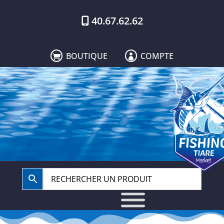
40.67.62.62
BOUTIQUE
COMPTE

