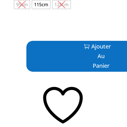
95cm
115cm
125cm
quantité
Ajouter
de
Arbalete
Au
Black
Panier
CarbonStatoroller
-
DENTY