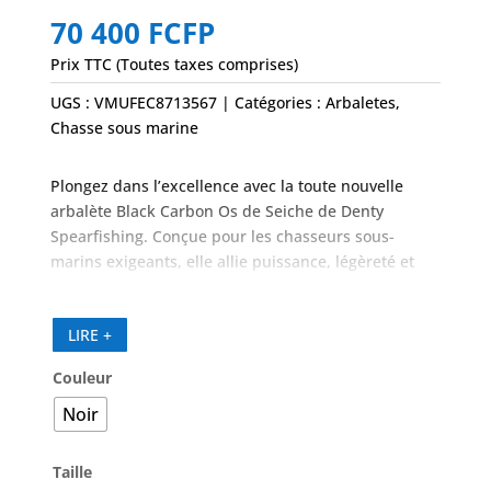
70 400
FCFP
Prix TTC (Toutes taxes comprises)
UGS :
VMUFEC8713567
Catégories :
Arbaletes
,
Chasse sous marine
Plongez dans l’excellence avec la toute nouvelle
arbalète Black Carbon Os de Seiche de Denty
Spearfishing. Conçue pour les chasseurs sous-
marins exigeants, elle allie puissance, légèreté et
précision dans un design moderne et
hydrodynamique.
LIRE +
Fût carbone profilé pour maniabilité et silence
Design noir mat et inserts argentés pour une faible
Couleur
visibilité sous-marine
Noir
Assemblée et testée en France
Taille
Idéale pour les chasseurs intermédiaires à experts