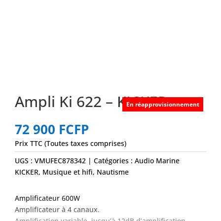
Ampli Ki 622 – KICKER
En réapprovisionnement
72 900
FCFP
Prix TTC (Toutes taxes comprises)
UGS :
VMUFEC878342
Catégories :
Audio Marine
KICKER
,
Musique et hifi
,
Nautisme
Amplificateur 600W
Amplificateur à 4 canaux.
Amplification variable, jusqu’à 12dB d’amplification