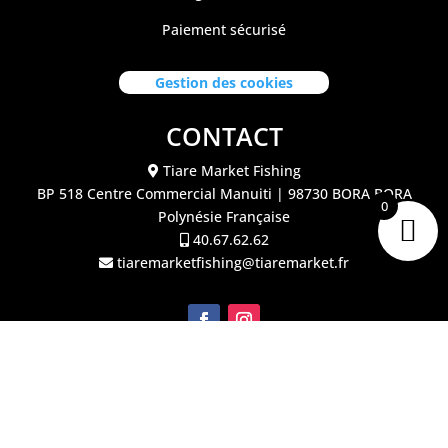
Paiement sécurisé
Gestion des cookies
CONTACT
Tiare Market Fishing
BP 518 C
entre Commercial Manuiti
| 98730 BORA BORA
0
Polynésie Française
40.67.62.62
tiaremarketfishing@tiaremarket.fr
©2026 Tiare Market Fishing | Site réalisé par
l'agence
Crea Passion Tahiti