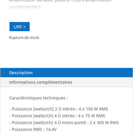
supplémentaire.
Alimentation de classe D.
Matériel en acier inoxydable 316L inclus.
LIRE +
Cet amplificateur délivre jusqu’à 150 watts sur quatre
canaux.
Rupture de stock
Description
Informations complémentaires
Caractéristiques techniques :
- Puissance [watss/ch] 2 Ù stéréo : 4 x 150 W RMS
- Puissance [watts/ch] 4 Ù stéréo : 4 x 75 W RMS
- Puissance [watts/ch] 4 Ù mono ponté : 2 x 300 W RMS
- Puissance RMS : 14.4V