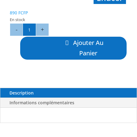
890
FCFP
En stock
quantité
de
71
Ajouter Au
Jaune/
Panier
Bleu
Rayé
Noir
-
BLUE
OCEAN
Description
Informations complémentaires