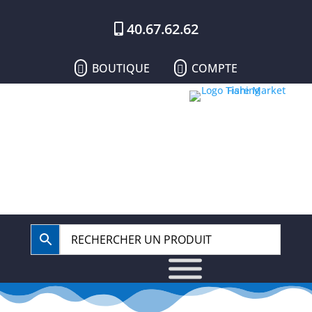
40.67.62.62
BOUTIQUE
COMPTE

