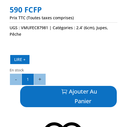
590
FCFP
Prix TTC (Toutes taxes comprises)
UGS :
VMUFEC87981
Catégories :
2.4’ (6cm)
,
Jupes
,
Pêche
LIRE +
En stock
quantité
de
Octopus
Ajouter Au
6
Panier
cm
-
Firebug
(FB)