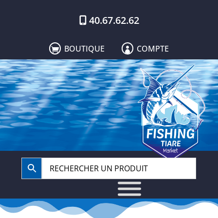
40.67.62.62
BOUTIQUE
COMPTE

