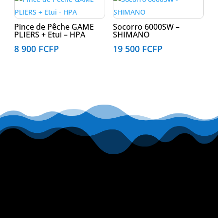
Pince de Pêche GAME
Socorro 6000SW –
PLIERS + Etui – HPA
SHIMANO
8 900
FCFP
19 500
FCFP