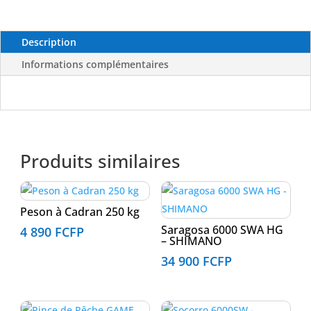
Rayé
Orange
(JRO)
Description
X5
Informations complémentaires
-
FLASHMER
Produits similaires
Peson à Cadran 250 kg
Saragosa 6000 SWA HG
4 890
FCFP
– SHIMANO
34 900
FCFP