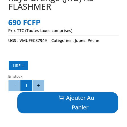
FLASHMER
690
FCFP
Prix TTC (Toutes taxes comprises)
UGS :
VMUFEC87949
Catégories :
Jupes
,
Pêche
LIRE +
En stock
quantité
de
Octopus
Ajouter Au
11
Panier
cm
-
Jaune