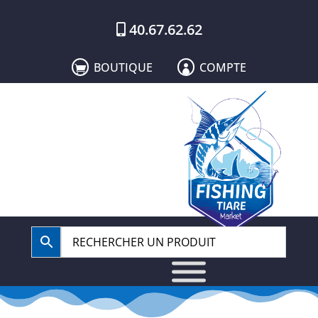
40.67.62.62
BOUTIQUE
COMPTE

