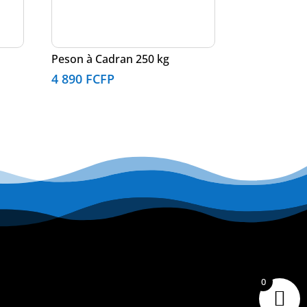
Peson à Cadran 250 kg
4 890
FCFP
0