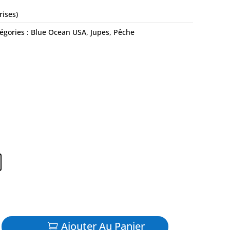
rises)
égories :
Blue Ocean USA
,
Jupes
,
Pêche
Ajouter Au Panier