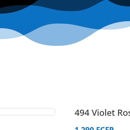
494 Violet Ro
1 290
FCFP