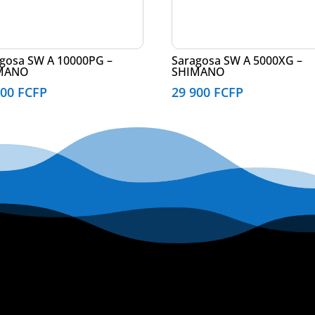
gosa SW A 10000PG –
Saragosa SW A 5000XG –
MANO
SHIMANO
900
FCFP
29 900
FCFP