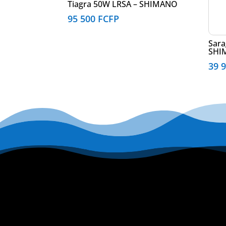
Tiagra 50W LRSA – SHIMANO
95 500
FCFP
Sara
SHI
39 