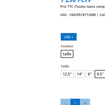
Prix TTC (Toutes taxes comp
UGS :
VMUFEC8712080
Cat
LIRE +
Couleur
taille
Taille
12.5"
14"
6"
9.5"
quantité