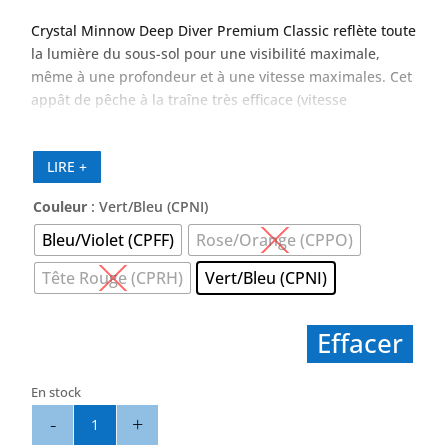
Crystal Minnow Deep Diver Premium Classic reflète toute
la lumière du sous-sol pour une visibilité maximale,
même à une profondeur et à une vitesse maximales. Cet
appât de pêche à la traîne très efficace (vitesse
recommandée à 3-5 n◊uds) crée un motif de remuement
serré qui imite parfaitement l’action d’un poisson appât
LIRE +
nageant. Couplé au brillant Prism Flash, les pêcheurs
attireront tous les types de poissons.
Couleur
: Vert/Bleu (CPNI)
Le Crystal Minnow Deep Diver Premium Classic peut
également être coulé et récupéré à un rythme lent et
Bleu/Violet (CPFF)
Rose/Orange (CPPO)
régulier ou avec une action stop-n-go.
Tête Rouge (CPRH)
Vert/Bleu (CPNI)
Effacer
En stock
quantité
de