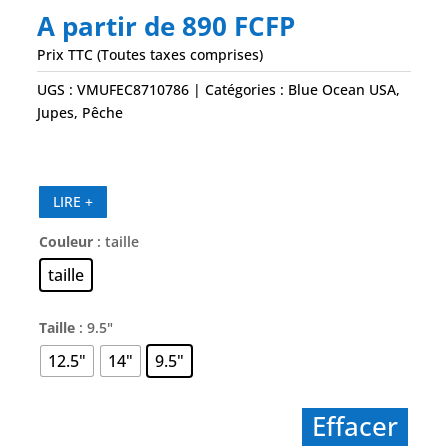
A partir de
890
FCFP
Prix TTC (Toutes taxes comprises)
UGS :
VMUFEC8710786
Catégories :
Blue Ocean USA
,
Jupes
,
Pêche
LIRE +
Couleur
: taille
taille
Taille
: 9.5"
12.5"
14"
9.5"
Effacer