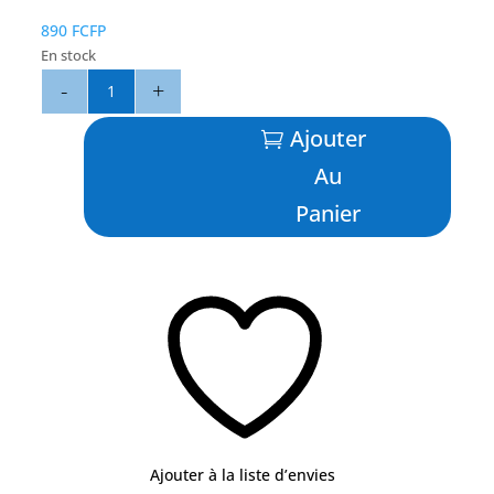
890
FCFP
En stock
quantité
de
121
Ajouter
Bleu/Jaune
Au
-
BLUE
Panier
OCEAN
Ajouter à la liste d’envies