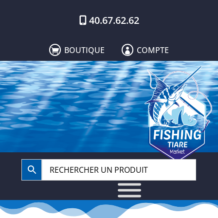
40.67.62.62
BOUTIQUE
COMPTE

